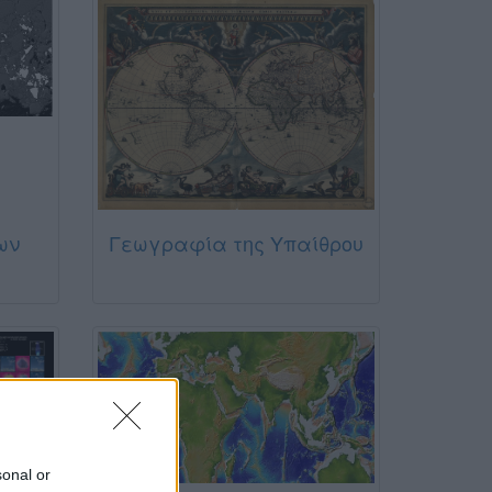
ων
Γεωγραφία της Υπαίθρου
sonal or