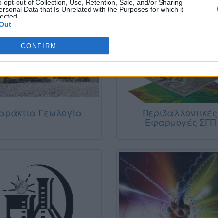
o opt-out of Collection, Use, Retention, Sale, and/or Sharing
ersonal Data that Is Unrelated with the Purposes for which it
lected.
Out
CONFIRM
αράκτια Γεωλογία
Περιβαλλοντικές
Εφαρμογές ΣΓΠ