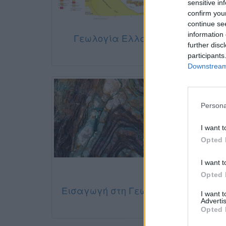
sensitive in
confirm you
continue se
information 
Γεωλογία Ελλάδος
Γεω
further disc
participants
Downstream 
Persona
I want t
Opted 
I want t
Opted 
Εισαγωγή στη Γεωλογία
I want 
Τ
Advertis
Opted 