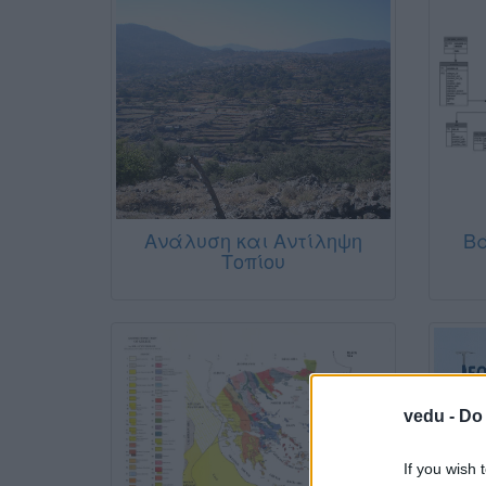
Ανάλυση και Αντίληψη
Β
Τοπίου
vedu -
Do 
If you wish 