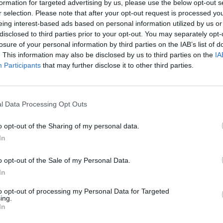
formation for targeted advertising by us, please use the below opt-out s
r selection. Please note that after your opt-out request is processed y
eing interest-based ads based on personal information utilized by us or
disclosed to third parties prior to your opt-out. You may separately opt-
λογική Χαρτογράφηση
Γεωχημεία
losure of your personal information by third parties on the IAB’s list of
. This information may also be disclosed by us to third parties on the
IA
Participants
that may further disclose it to other third parties.
l Data Processing Opt Outs
o opt-out of the Sharing of my personal data.
In
o opt-out of the Sale of my Personal Data.
In
Εισαγωγή στην
Εφαρμοσμένη
to opt-out of processing my Personal Data for Targeted
οπογραφία και ΓΣΠ
Γεωμορφολογία - Ασ
ing.
Γεωμορφολογία
In