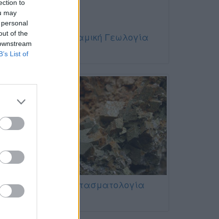
ection to
ou may
 personal
out of the
Δυναμική Γεωλογία
 downstream
B’s List of
Κοιτασματολογία
τική