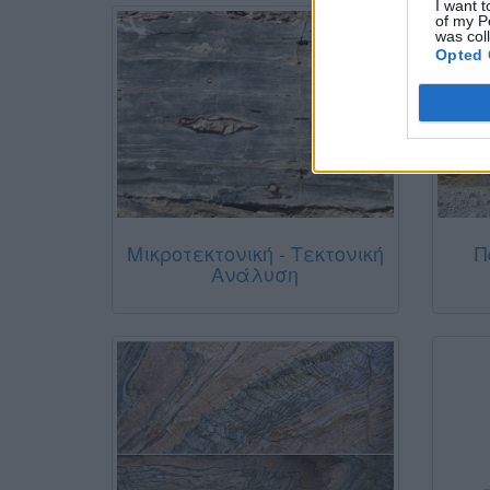
I want t
of my P
was col
Opted 
Μικροτεκτονική - Τεκτονική
Π
Ανάλυση