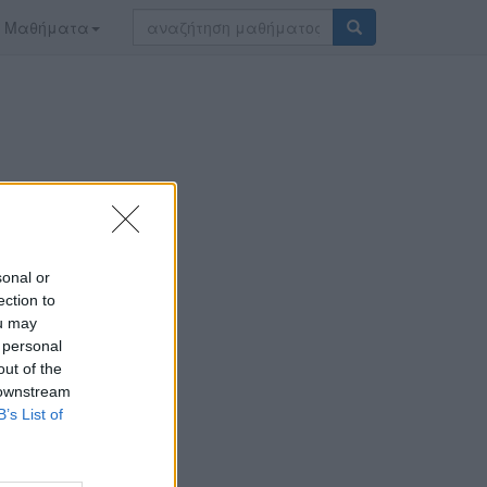
Μαθήματα
sonal or
ection to
ou may
 personal
out of the
Ιωαννίνων
 downstream
ourse.uoi.gr
B’s List of
αβώ στο