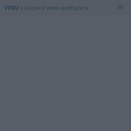
ελληνικά video-μαθήματα
VEDU
Toggl
navig