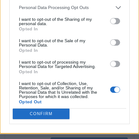
Personal Data Processing Opt Outs
I want to opt-out of the Sharing of my
personal data.
Διάλεξη 03: Εισαγωγικές Έννοιες ΙI
Opted In
I want to opt-out of the Sale of my
Personal Data.
προβολή στο opencourses.auth.gr
Opted In
I want to opt-out of processing my
Personal Data for Targeted Advertising.
Opted In
Διάλεξη 04: Όρια και Συνέχεια
I want to opt-out of Collection, Use,
Retention, Sale, and/or Sharing of my
Personal Data that Is Unrelated with the
προβολή στο opencourses.auth.gr
Purposes for which it was collected.
Opted Out
CONFIRM
Διάλεξη 05: Μερική Παράγωγος Ι