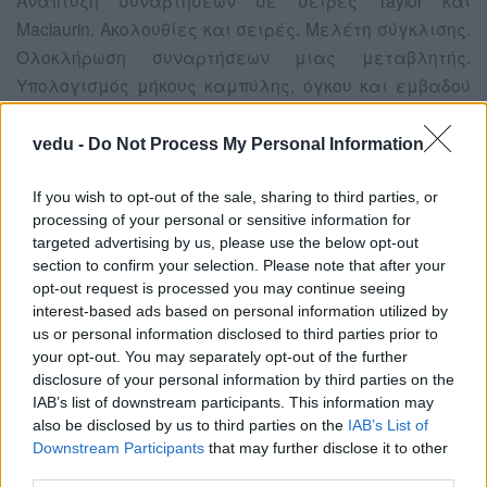
Maclaurin. Ακολουθίες και σειρές. Μελέτη σύγκλισης.
Ολοκλήρωση συναρτήσεων μιας μεταβλητής.
Υπολογισμός μήκους καμπύλης, όγκου και εμβαδού
επιφάνειας από περιστροφή.
vedu -
Do Not Process My Personal Information
Video-Διαλέξεις
If you wish to opt-out of the sale, sharing to third parties, or
processing of your personal or sensitive information for
Διάλεξη 01: Μαθηματικά και Φυσική
targeted advertising by us, please use the below opt-out
section to confirm your selection. Please note that after your
opt-out request is processed you may continue seeing
προβολή στο opencourses.auth.gr
interest-based ads based on personal information utilized by
us or personal information disclosed to third parties prior to
your opt-out. You may separately opt-out of the further
disclosure of your personal information by third parties on the
IAB’s list of downstream participants. This information may
Διάλεξη 02: Εισαγωγικές Έννοιες Ι
also be disclosed by us to third parties on the
IAB’s List of
Downstream Participants
that may further disclose it to other
third parties.
προβολή στο opencourses.auth.gr