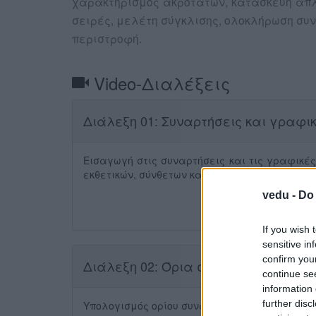
χαρακτηρισμός ακρότατων, κατασκευή απλών
σειρές, μελέτη σύγκλισης, ολοκλήρωση συ
περιστροφή.
Video-Διαλέξεις
Διάλεξη 01: Συναρτήσεις και γραφικ
Εισαγωγή στις συναρτήσεις και τις γραφικέ
εκθετικών, σύνθετων και πεπλεγμένων συναρ
vedu -
Do 
If you wish 
sensitive in
confirm you
Διάλεξη 02: Όρια συναρτήσεων (2014
continue se
information 
further disc
Υπολογισμός ορίου συναρτήσεως που τείνει σε 