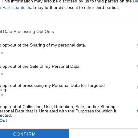
. This information may also be disclosed by us to third parties on the
IA
Participants
that may further disclose it to other third parties.
l Data Processing Opt Outs
)
o opt-out of the Sharing of my personal data.
εισαγωγή στην κατασκευή διαφορικών εξισώσεων.
In
o opt-out of the Sale of my Personal Data.
In
to opt-out of processing my Personal Data for Targeted
ing.
2014-10-24)
In
o opt-out of Collection, Use, Retention, Sale, and/or Sharing
τήσεων.
ersonal Data that Is Unrelated with the Purposes for which it
lected.
Out
CONFIRM