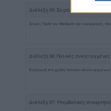
Διάλεξη 05: Σειρές Taylor, Maclaurin (
Σειρές Taylor και Maclaurin και εφαρμογές του
Διάλεξη 06: Πολικές συντεταγμένες 
Εισαγωγή στη χρήση πολικών συντεταγμένων κ
Διάλεξη 07: Υπερβολικές συναρτήσει