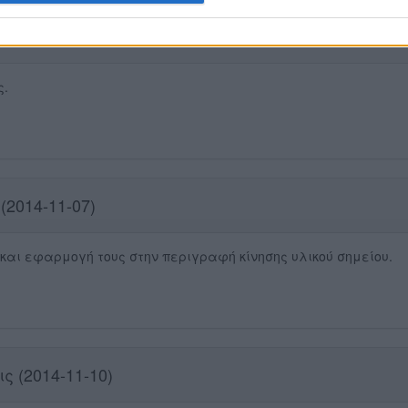
2014-10-31)
ς.
(2014-11-07)
αι εφαρμογή τους στην περιγραφή κίνησης υλικού σημείου.
ς (2014-11-10)