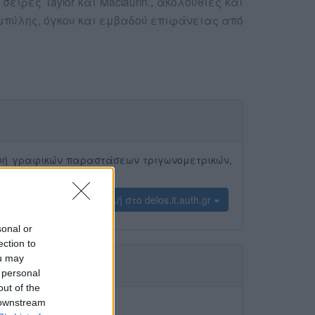
ρές Taylor και Maclaurin., ακολουθίες και
μπύλης, όγκου και εμβαδού επιφάνειας από
κευή γραφικών παραστάσεων τριγωνομετρικών,
προβολή στο delos.it.auth.gr
sonal or
ection to
ou may
 personal
out of the
 downstream
ήση κανόνα l’Hospital.