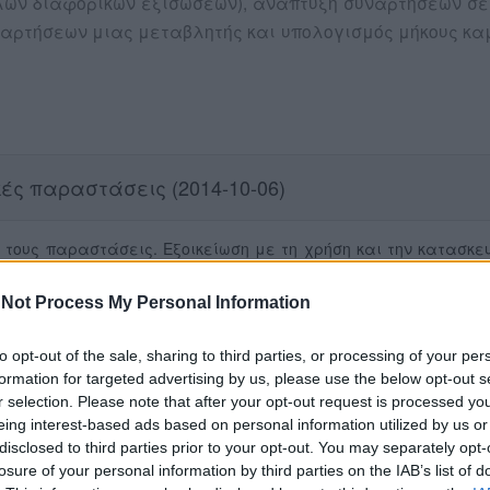
 διαφορικών εξισώσεων), ανάπτυξη συναρτήσεων σε σει
ναρτήσεων μιας μεταβλητής και υπολογισμός μήκους κα
ές παραστάσεις (2014-10-06)
ς τους παραστάσεις. Εξοικείωση με τη χρήση και την κατασ
τήσεων.
Not Process My Personal Information
to opt-out of the sale, sharing to third parties, or processing of your per
formation for targeted advertising by us, please use the below opt-out s
r selection. Please note that after your opt-out request is processed y
-10-10)
eing interest-based ads based on personal information utilized by us or
disclosed to third parties prior to your opt-out. You may separately opt-
losure of your personal information by third parties on the IAB’s list of
συγκεκριμένο σημείο ή στο άπειρο. Απροσδιόριστες μορφές, χρ