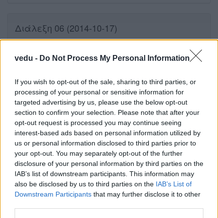
Διάλεξη 06 (2014-10-17)
προβολή στο videolectures.uoa.gr
vedu -
Do Not Process My Personal Information
If you wish to opt-out of the sale, sharing to third parties, or
processing of your personal or sensitive information for
Διάλεξη 07 (2014-10-20)
targeted advertising by us, please use the below opt-out
section to confirm your selection. Please note that after your
opt-out request is processed you may continue seeing
interest-based ads based on personal information utilized by
προβολή στο videolectures.uoa.gr
us or personal information disclosed to third parties prior to
your opt-out. You may separately opt-out of the further
disclosure of your personal information by third parties on the
IAB’s list of downstream participants. This information may
Διάλεξη 08 (2014-10-22)
also be disclosed by us to third parties on the
IAB’s List of
Downstream Participants
that may further disclose it to other
third parties.
προβολή στο videolectures.uoa.gr