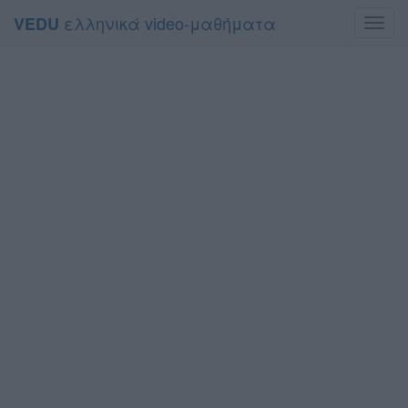
ελληνικά video-μαθήματα
VEDU
Toggl
navig