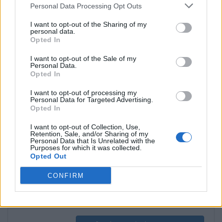
Personal Data Processing Opt Outs
I want to opt-out of the Sharing of my
personal data.
Διάλεξη 09 (2014-10-24)
Opted In
I want to opt-out of the Sale of my
Personal Data.
προβολή στο videolectures.uoa.gr
Opted In
I want to opt-out of processing my
Personal Data for Targeted Advertising.
Opted In
Διάλεξη 10 (2014-10-27)
I want to opt-out of Collection, Use,
Retention, Sale, and/or Sharing of my
Personal Data that Is Unrelated with the
προβολή στο videolectures.uoa.gr
Purposes for which it was collected.
Opted Out
CONFIRM
Διάλεξη 11 (2014-10-29)