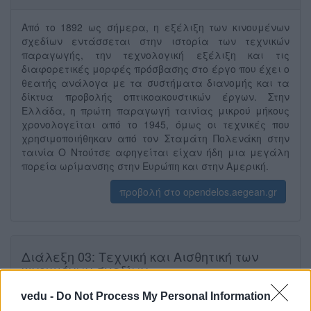
Από το 1892 ως σήμερα, η εξέλιξη των κινουμένων
σχεδίων εντάσσεται στην ιστορία των τεχνικών
παραγωγής, την τεχνολογική εξέλιξη και τις
διαφορετικές μορφές πρόσβασης στο έργο που έχει ο
θεατής ανάλογα με τα συστήματα διανομής και τα
δίκτυα προβολής οπτικοακουστικών έργων. Στην
Ελλάδα, η πρώτη παραγωγή ταινίας μικρού μήκους
χρονολογείται από το 1945, όμως οι τεχνικές που
χρησιμοποιήθηκαν από τον Σταμάτη Πολενάκη στην
ταινία Ο Ντούτσε αφηγείται είχαν ήδη μια μεγάλη
πορεία ωρίμανσης στην Ευρώπη και στην Αμερική.
προβολή στο opendelos.aegean.gr
Διάλεξη 03: Τεχνική και Αισθητική των
κινουμένων σχεδίων
vedu -
Do Not Process My Personal Information
Τα κινούμενα σχέδια ξεκίνησαν ως προέκταση