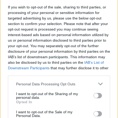
εικονογραφικών τεχνικών και εντάχθηκαν σε
If you wish to opt-out of the sale, sharing to third parties, or
θεατρικά προγράμματα παντομίμας, με συνέπεια
processing of your personal or sensitive information for
να φέρουν έντονα στην εξέλιξή τους τη συσχέτιση
targeted advertising by us, please use the below opt-out
των χρησιμοποιούμενων τεχνικών με τα εκάστοτε
section to confirm your selection. Please note that after your
αισθητικά αποτελέσματα. Στην ενότητα αυτή γίνεται
opt-out request is processed you may continue seeing
μια προσπάθεια καταγραφής της εξέλιξης των
interest-based ads based on personal information utilized by
τεχνικών της παραστατικής κινηματογραφίας,
us or personal information disclosed to third parties prior to
κατανοώντας ταυτόχρονα την επίδρασή τους στην
your opt-out. You may separately opt-out of the further
αισθητική αναζήτηση των δημιουργών στην Ευρώπη
και την Αμερική.
disclosure of your personal information by third parties on the
IAB’s list of downstream participants. This information may
προβολή στο opendelos.aegean.gr
also be disclosed by us to third parties on the
IAB’s List of
Downstream Participants
that may further disclose it to other
third parties.
Personal Data Processing Opt Outs
Διάλεξη 04: Φαντασία, έκφραση και
ρεαλισμός
I want to opt-out of the Sharing of my
personal data.
Opted In
Ο κόσμος των κινουμένων σχεδίων είναι κατεξοχήν
απαλλαγμένος από τις συνθήκες βαρύτητας που
I want to opt-out of the Sale of my
ισχύουν στην πραγματικότητα και επιτρέπει τη
Personal Data.