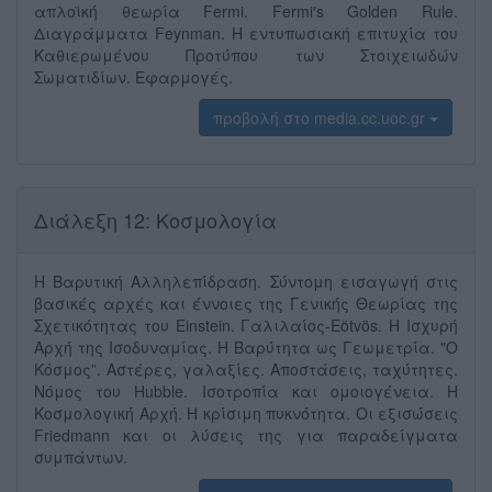
απλοϊκή́ θεωρία Fermi. Fermi′s Golden Rule.
Διαγράμματα Feynman. Η εντυπωσιακή επιτυχί́α του
Καθιερωμένου Προτύ́που των Στοιχειωδών
Σωματιδίων. Εφαρμογές.
προβολή στο media.cc.uoc.gr
Διάλεξη 12: Κοσμολογία
Η Βαρυτική Αλληλεπί́δραση. Σύ́ντομη εισαγωγή στις
βασικέ́ς αρχές και έ́ννοιες της Γενική́ς Θεωρίας της
Σχετικό́τητας του Einstein. Γαλιλαί́ος-Eötvös. Η Ισχυρή
Αρχή́ της Ισοδυναμίας. Η Βαρύ́τητα ως Γεωμετρί́α. "Ο
Κόσμος”. Αστέρες, γαλαξίες. Αποστάσεις, ταχύ́τητες.
Νόμος του Hubble. Ισοτροπί́α και ομοιογέ́νεια. Η
Κοσμολογική́ Αρχή́. Η κρί́σιμη πυκνό́τητα. Οι εξισώ́σεις
Friedmann και οι λύ́σεις της για παραδείγματα
συμπάντων.