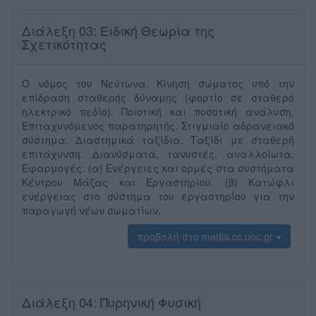
Διάλεξη 03: Ειδική Θεωρία της
Σχετικότητας
Ο νό́μος του Νεύ́τωνα. Κίνηση σώ́ματος υπό́ την
επί́δραση σταθερή́ς δύναμης (φορτί́ο σε σταθερό
ηλεκτρικό πεδί́ο). Ποιοτική́ και ποσοτική́ ανά́λυση.
Επιταχυνό́μενος παρατηρητή́ς. Στιγμιαί́ο αδρανειακό́
σύστημα. Διαστημικά́ ταξί́δια. Ταξί́δι με σταθερή́
επιτά́χυνση. Διανύ́σματα, τανυστέ́ς, αναλλοί́ωτα.
Εφαρμογέ́ς: (α) Ενέ́ργειες και ορμές στα συστήματα
Κέ́ντρου Μάζας και Εργαστηρί́ου. (β) Κατώ́φλι
ενέ́ργειας στο σύ́στημα του εργαστηρί́ου για την
παραγωγή́ νέ́ων σωματί́ων.
προβολή στο media.cc.uoc.gr
Διάλεξη 04: Πυρηνική Φυσική