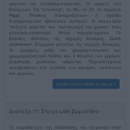
φορτίου της ηλεκτρομαγνητική́ς. Οι φορεί́ς των
δυνάμεων. Τα "γλοιό́νια”, τα W±, το Z0, το σωμά́τιο
Higgs. Πί́νακας διατηρού́μενων ή σχεδόν
διατηρούμενων κβαντικών αριθμών. Η συμμετρί́α
"συζυγί́α φορτί́ου” και ”αντιστροφή́ του χρόνου” στον
ηλεκτρομαγνητισμό́. Απλά́ παραδείγματα. Οι
βασικέ́ς ιδιό́τητες της ισχυρή́ς δύ́ναμης. Quark
confinement. Σύγχρονο μοντέλο της ισχυρή́ς δύ́ναμης.
Οι γραμμές ροή́ς του χρωμοηλεκτρικού́ και
χρωμομαγνητικού́ πεδίου και η θεωρί́α των χορδών.
Διάσπαση μεσονί́ου, αδρονίου. Παραδείγματα
αντιδράσεων στη γλώ́σσα των κουάρκς, λεπτονίων
και φορέων.
προβολή στο media.cc.uoc.gr
Διάλεξη 11: Στοιχειώδη Σωματίδια
Το παρά́δειγμα της διά́σπασης του νετρονί́ου στην