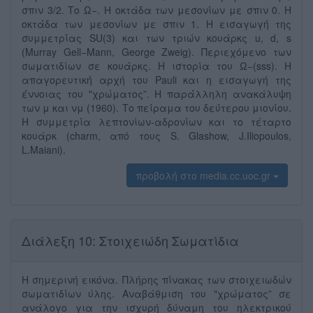
σπιν 3/2. Το Ω−. Η οκτάδα των μεσονί́ων με σπιν 0. Η
οκτά́δα των μεσονί́ων με σπιν 1. Η εισαγωγή́ της
συμμετρί́ας SU(3) και των τριών κουάρκς u, d, s
(Murray Gell−Mann, George Zweig). Περιεχόμενο των
σωματιδίων σε κουά́ρκς. Η ιστορί́α του Ω−(sss). Η
απαγορευτική́ αρχή του Pauli και η εισαγωγή της
έ́ννοιας του "χρώματος”. Η παρά́λληλη ανακάλυψη
των μ και νμ (1960). Το πεί́ραμα του δεύ́τερου μιονί́ου.
Η συμμετρί́α λεπτονίων-αδρονί́ων και το τέταρτο
κουάρκ (charm, από τους S. Glashow, J.Iliopoulos,
L.Maiani).
προβολή στο media.cc.uoc.gr
Διάλεξη 10: Στοιχειώδη Σωματίδια
Η σημερινή εικόνα. Πλήρης πί́νακας των στοιχειωδών
σωματιδί́ων ύλης. Αναβάθμιση του "χρώματος” σε
ανάλογο για την ισχυρή δύναμη του ηλεκτρικού