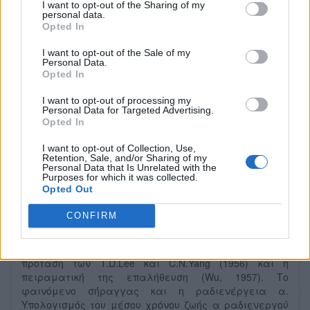
I want to opt-out of the Sharing of my
νετρονίων των ευσταθώ́ν πυρή́νων. Η ευστάθεια του
personal data.
Δευτερί́ου. Η αβεβαιότητα ενέ́ργειας-χρό́νου και οι
Opted In
δυνά́μεις ανταλλαγή́ς. Εμβέ́λεια δύναμης
ανταλλαγή́ς. Παραδείγματα. Το μοντέλο Yukawa για
I want to opt-out of the Sale of my
Personal Data.
την πυρηνική́ δύ́ναμη, το πεδί́ο των μεσονί́ων και τα π-
Opted In
μεσόνια.
I want to opt-out of processing my
προβολή στο media.cc.uoc.gr
Personal Data for Targeted Advertising.
Opted In
I want to opt-out of Collection, Use,
Retention, Sale, and/or Sharing of my
Διάλεξη 06: Πυρηνική Φυσική
Personal Data that Is Unrelated with the
Purposes for which it was collected.
Opted Out
Ραδιενέργεια. Ο Νό́μος της Ραδιενέ́ργειας.
CONFIRM
Ακτινοβολί́ες α, β και γ. Μέ́σος χρό́νος ζωής ασταθού́ς
πυρήνα. Ακτινοβολί́α β και το νετρί́νο. Η ομοτιμί́α
(parity) και η παραβί́ασή́ της από την ακτινοβολί́α β. Η
πρόταση των T.D.Lee και C.N.Yang (1956) και η
πειραματική́ της επαλήθευση (Wu, 1957). Το
φαινόμενο σή́ραγγας και η ραδιενέργεια α.
Υπολογισμός του μέσου χρόνου ζωής α ραδιενεργού́