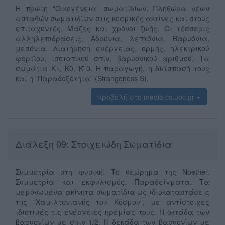
Η πρώτη "Οικογέ́νεια” σωματιδί́ων. Πληθώρα νέων
ασταθώ́ν σωματιδί́ων στις κοσμικέ́ς ακτί́νες και στους
επιταχυντέ́ς. Μά́ζες και χρό́νοι ζωή́ς. Οι τέ́σσερις
αλληλεπιδρά́σεις. Αδρό́νια, λεπτό́νια. Βαρυό́νια,
μεσόνια. Διατήρηση ενέ́ργειας, ορμής, ηλεκτρικού́
φορτί́ου, ισοτοπικού́ σπιν, βαρυονικού́ αριθμού́. Τα
σωμάτια K±, K0, K ̄0. Η παραγωγή́, η διάσπασή́ τους
και η "Παραδοξό́τητα” (Strangeness S).
προβολή στο media.cc.uoc.gr
Διάλεξη 09: Στοιχειώδη Σωματίδια
Συμμετρία στη φυσική. Το θεώρημα της Noether.
Συμμετρί́α και εκφυλισμό́ς. Παραδεί́γματα. Τα
μεμονωμένα ακίνητα σωματίδια ως ιδιοκαταστά́σεις
της "Χαμιλτονιανή́ς του Κόσμου”, με αντίστοιχες
ιδιοτιμέ́ς τις ενέ́ργειες ηρεμίας τους. Η οκτά́δα των
βαρυονί́ων με σπιν 1/2. Η δεκά́δα των βαρυονί́ων με