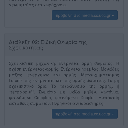
γεωμετρίας στο χωρόχρονο.
προβολή στο media.cc.uoc.gr
Διάλεξη 02: Ειδική Θεωρία της
Σχετικότητας
Σχετικιστική́ μηχανική́. Ενέργεια, ορμή́ σώματος. Η
σχέ́ση ενέ́ργειας-ορμή́ς. Ενέ́ργεια ηρεμίας. Μονά́δες
μάζας, ενέ́ργειας και ορμή́ς. Μετασχηματισμό́ς
Lorentz της ενέ́ργειας και της ορμή́ς σώματος. Το μή́
σχετικιστικό́ ό́ριο. Το τετρά́νυσμα της ορμή́ς, ή
"τετραορμή́”. Σωμάτια με μά́ζα μηδέ́ν. Φωτόνια,
φαινόμενο Compton, φαινόμενο Doppler. Διά́σπαση
ασταθού́ς σωματί́ου. Πυρηνικοί́ αντιδραστή́ρες.
προβολή στο media.cc.uoc.gr