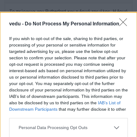
Το πείραμα του Rutherford και η δομή́ της ύ́λης. Η δομή́
των πυρή́νων. Το νετρό́νιο και οι ιδιό́τητέ́ς του
(Chadwick 1930). Βασικά́ χαρακτηριστικά́ των πυρήνων.
vedu -
Do Not Process My Personal Information
Ατομικό́ς, μαζικό́ς αριθμός. Μέ́γεθος, μά́ζα, φορτί́ο,
σπιν, μαγνητική ροπή́. Ενέ́ργεια σύ́νδεσης πυρή́να. Η
If you wish to opt-out of the sale, sharing to third parties, or
"Κοιλά́δα των Ευσταθώ́ν Πυρή́νων”. Η ανεξαρτησί́α
processing of your personal or sensitive information for
της πυρηνική́ς δύναμης από το ηλεκτρικό́ φορτί́ο.
targeted advertising by us, please use the below opt-out
Νουκλεό́νια. Ισοτοπικό σπιν (Heisenberg 1930).
section to confirm your selection. Please note that after your
opt-out request is processed you may continue seeing
προβολή στο media.cc.uoc.gr
interest-based ads based on personal information utilized by
us or personal information disclosed to third parties prior to
your opt-out. You may separately opt-out of the further
disclosure of your personal information by third parties on the
Διάλεξη 05: Πυρηνική Φυσική
IAB’s list of downstream participants. This information may
also be disclosed by us to third parties on the
IAB’s List of
Downstream Participants
that may further disclose it to other
Πυρηνικά μοντέλα. Μέγεθος και τυπικέ́ς ενέ́ργειες.
third parties.
Το απλοϊκό́ μοντέλο του πυρήνα με μόνο πρωτόνια
και ηλεκτρόνια. Το "μοντέλο της υγρής σταγό́νας” για
Personal Data Processing Opt Outs
τους μεγάλους πυρήνες. Το "μοντέ́λο των φλοιώ́ν”. Η
απαγορευτική αρχή του Pauli. Η ευστά́θεια των