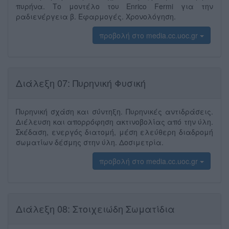
πυρήνα. Το μοντέ́λο του Enrico Fermi για την
ραδιενέ́ργεια β. Εφαρμογέ́ς. Χρονολόγηση.
προβολή στο media.cc.uoc.gr
Διάλεξη 07: Πυρηνική Φυσική
Πυρηνική́ σχά́ση και σύ́ντηξη. Πυρηνικέ́ς αντιδρά́σεις.
Διέ́λευση και απορρό́φηση ακτινοβολί́ας από την ύλη.
Σκέ́δαση, ενεργό́ς διατομή́, μέ́ση ελεύ́θερη διαδρομή́
σωματί́ων δέσμης στην ύλη. Δοσιμετρία.
προβολή στο media.cc.uoc.gr
Διάλεξη 08: Στοιχειώδη Σωματίδια