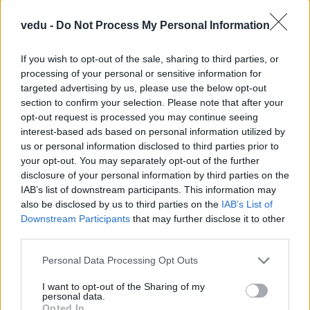
vedu -
Do Not Process My Personal Information
Καταστάσεις της ύλης
If you wish to opt-out of the sale, sharing to third parties, or
processing of your personal or sensitive information for
Εθνικό και Καποδιστριακό
targeted advertising by us, please use the below opt-out
section to confirm your selection. Please note that after your
Πανεπιστήμιο Αθηνών
opt-out request is processed you may continue seeing
interest-based ads based on personal information utilized by
Τμήμα Φυσικής
us or personal information disclosed to third parties prior to
your opt-out. You may separately opt-out of the further
Έτος: 2015
disclosure of your personal information by third parties on the
IAB’s list of downstream participants. This information may
Διδάσκων: Κωνσταντίνος Σιμσερίδης
also be disclosed by us to third parties on the
IAB’s List of
Downstream Participants
that may further disclose it to other
third parties.
Περιγραφή Μαθήματος
Personal Data Processing Opt Outs
Η θεματολογία αντιστοιχεί στο περιεχόμενο του
I want to opt-out of the Sharing of my
υποχρεωτικού μαθήματος "Καταστάσεις και
personal data.
Ιδιότητες της Ύλης" του Τμήματος Φυσικής της
Opted In