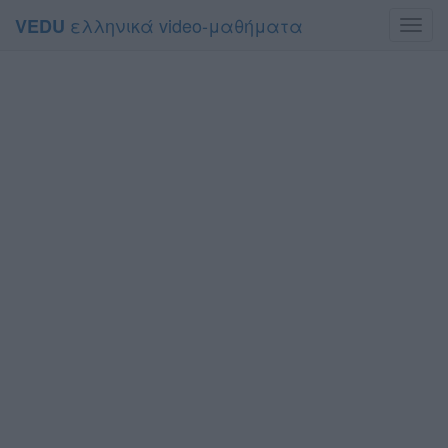
ελληνικά video-μαθήματα
VEDU
Toggl
navig