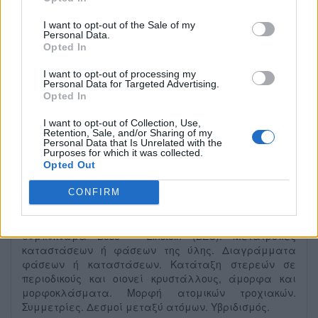
Σχολής Θετικών Επιστημών του Εθνικού και
I want to opt-out of the Sale of my
Καποδιστριακού Πανεπιστημίου Αθηνών (ΕΚΠΑ), για
Personal Data.
Opted In
την ακρίβεια αφορά το ήμισυ του μαθήματος με
κυρίως θέμα "Καταστάσεις της Ύλης".
I want to opt-out of processing my
Personal Data for Targeted Advertising.
Opted In
Video-Διαλέξεις
I want to opt-out of Collection, Use,
Retention, Sale, and/or Sharing of my
Personal Data that Is Unrelated with the
Διάλεξη 01: Εισαγωγή στις καταστάσεις
Purposes for which it was collected.
της ύλης
Opted Out
CONFIRM
"Στοιχειώδη" σωμάτια. Καταστάσεις της ύλης.
Μεταξύ αυτών: στερεά, υγρά, αέρια, πλάσμα,
συμπύκνωμα Bose – Einstein (BEC). Μετατροπές
καταστάσεων ή φάσεων της ύλης. Διαγράμματα
φάσεων ή καταστάσεων. Κατάταξη στερεών σε
περιοδικούς και οιονεί κρυστάλλους, άμορφα και
μορφοκλάσματα. Μορφή ατομικών τροχιακών.
Συμμετρίες. Δεσμοί μεταξύ ατόμων. Υβριδισμός.